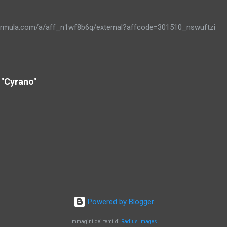
sformula.com/a/aff_n1wf8b6q/external?affcode=301510_nswuftzi
 "Cyrano"
Powered by Blogger
Immagini dei temi di
Radius Images