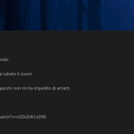
Passa ai contenuti principali
ondo.
ai rubato il cuore.
questo non mi ha impedito di amarti.
/watch?v=nGDoDA1n2fM