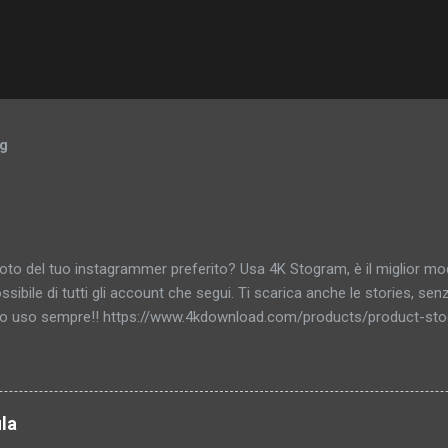
og
foto del tuo instagrammer preferito? Usa 4K Stogram, è il miglior mod
ssibile di tutti gli account che segui. Ti scarica anche le stories, senz
o uso sempre!! https://www.4kdownload.com/products/product-sto
la