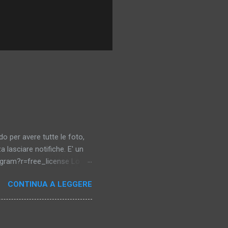
o per avere tutte le foto,
a lasciare notifiche. E' un
gram?r=free_license Lo
CONTINUA A LEGGERE